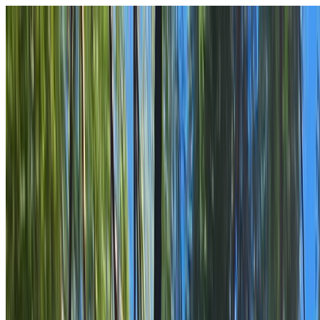
Atención online
Ayuda para elegir
Tu concierge digital de turismo en Búzios
PT
EN
ES
CB
Conexão Búzios
Conexão Búzios
Turismo Premium